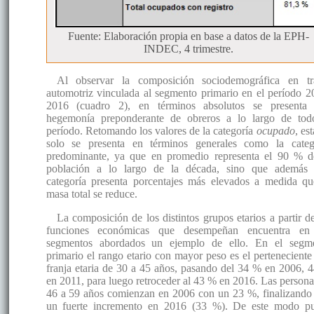
Fuente: Elaboración propia en base a datos de la EPH-
INDEC, 4 trimestre.
Al observar la composición sociodemográfica en t
automotriz vinculada al segmento primario en el período 2
2016 (cuadro 2), en términos absolutos se presenta
hegemonía preponderante de obreros a lo largo de tod
período. Retomando los valores de la categoría
ocupado
, es
solo se presenta en términos generales como la categ
predominante, ya que en promedio representa el 90 % d
población a lo largo de la década, sino que además 
categoría presenta porcentajes más elevados a medida qu
masa total se reduce.
La composición de los distintos grupos etarios a partir de
funciones económicas que desempeñan encuentra en
segmentos abordados un ejemplo de ello. En el segm
primario el rango etario con mayor peso es el perteneciente 
franja etaria de 30 a 45 años, pasando del 34 % en 2006, 
en 2011, para luego retroceder al 43 % en 2016. Las persona
46 a 59 años comienzan en 2006 con un 23 %, finalizando
un fuerte incremento en 2016 (33 %). De este modo p