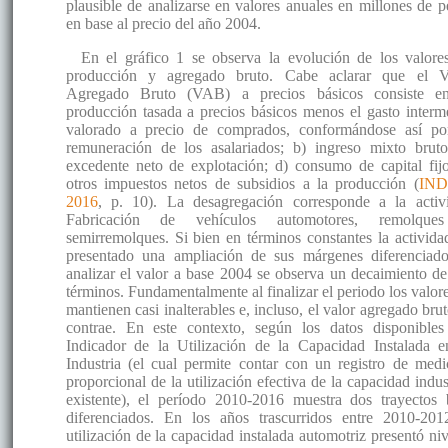
plausible de analizarse en valores anuales en millones de p
en base al precio del año 2004.
En el gráfico 1 se observa la evolución de los valore
producción y agregado bruto. Cabe aclarar que el V
Agregado Bruto (VAB) a precios básicos consiste e
producción tasada a precios básicos menos el gasto interm
valorado a precio de comprados, conformándose así po
remuneración de los asalariados; b) ingreso mixto bruto
excedente neto de explotación; d) consumo de capital fijo
otros impuestos netos de subsidios a la producción (
IND
2016
, p. 10). La desagregación corresponde a la activ
Fabricación de vehículos automotores, remolque
semirremolques. Si bien en términos constantes la activida
presentado una ampliación de sus márgenes diferenciado
analizar el valor a base 2004 se observa un decaimiento de
términos. Fundamentalmente al finalizar el periodo los valore
mantienen casi inalterables e, incluso, el valor agregado bru
contrae. En este contexto, según los datos disponibles
Indicador de la Utilización de la Capacidad Instalada e
Industria (el cual permite contar con un registro de medi
proporcional de la utilización efectiva de la capacidad indus
existente), el período 2010-2016 muestra dos trayectos 
diferenciados. En los años trascurridos entre 2010-201
utilización de la capacidad instalada automotriz presentó niv