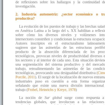
de reflexiones sobre los hallazgos y la continuidad d
investigación.
2. Industria automotriz: ¿sector económico o t
productiva?
La evolución de los puestos de trabajo y las brechas salari
en América Latina a lo largo del s. XX habilitan a reflexi
sobre cómo los diversos niveles y volúmenes int
intersectores constriñen y condicionan la estructura ocupacio
Autores inscriptos en el estructuralismo latinoameri
sugieren que las asimetrías de las estructuras periféri
producto de la absorción diferenciada de los proc
tecnológicos, provocan niveles de productividad diversos e
los sectores y al interior de cada uno. Esta situación devien
una segmentación del sistema productivo y del mercad
trabajo, retroalimentando las asimetrías de las condici
tecnológicas, provocando una desigualdad distributiva (
Cimo
Porcile, 2011
). El surgir de la localización de nuevos entram
industriales puso en cuestión a esta forma organizat
señalando que existe una nueva división internacional
trabajo (
Frobel, Heinrichs y Kreye, 1978
)
La noción de
Sur global
surge como respuesta a
tendencias globales, que involucran a las relacione