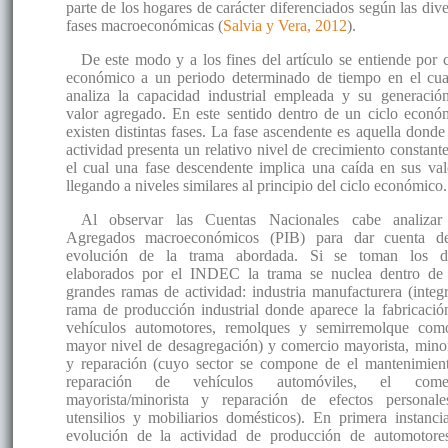
parte de los hogares de carácter diferenciados según las dive
fases macroeconómicas (
Salvia y Vera, 2012
).
De este modo y a los fines del artículo se entiende por c
económico a un periodo determinado de tiempo en el cua
analiza la capacidad industrial empleada y su generació
valor agregado. En este sentido dentro de un ciclo econó
existen distintas fases. La fase ascendente es aquella donde
actividad presenta un relativo nivel de crecimiento constante
el cual una fase descendente implica una caída en sus val
llegando a niveles similares al principio del ciclo económico.
Al observar las Cuentas Nacionales cabe analizar
Agregados macroeconómicos (PIB) para dar cuenta d
evolución de la trama abordada. Si se toman los d
elaborados por el INDEC la trama se nuclea dentro de
grandes ramas de actividad: industria manufacturera (integr
rama de producción industrial donde aparece la fabricació
vehículos automotores, remolques y semirremolque com
mayor nivel de desagregación) y comercio mayorista, minor
y reparación (cuyo sector se compone de el mantenimien
reparación de vehículos automóviles, el comer
mayorista/minorista y reparación de efectos personal
utensilios y mobiliarios domésticos). En primera instancia
evolución de la actividad de producción de automotore