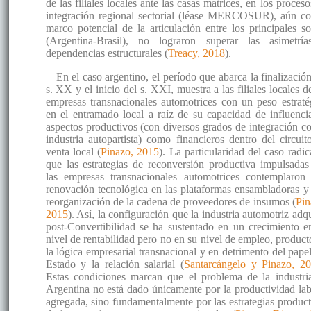
de las filiales locales ante las casas matrices, en los proces
integración regional sectorial (léase MERCOSUR), aún co
marco potencial de la articulación entre los principales so
(Argentina-Brasil), no lograron superar las asimetrí
dependencias estructurales (
Treacy, 2018
).
En el caso argentino, el período que abarca la finalización
s. XX y el inicio del s. XXI, muestra a las filiales locales d
empresas transnacionales automotrices con un peso estraté
en el entramado local a raíz de su capacidad de influenci
aspectos productivos (con diversos grados de integración co
industria autopartista) como financieros dentro del circuit
venta local (
Pinazo, 2015
). La particularidad del caso radic
que las estrategias de reconversión productiva impulsadas
las empresas transnacionales automotrices contemplaron
renovación tecnológica en las plataformas ensambladoras y
reorganización de la cadena de proveedores de insumos (
Pin
2015
). Así, la configuración que la industria automotriz adq
post-Convertibilidad se ha sustentado en un crecimiento e
nivel de rentabilidad pero no en su nivel de empleo, product
la lógica empresarial transnacional y en detrimento del papel
Estado y la relación salarial (
Santarcángelo y Pinazo, 2
Estas condiciones marcan que el problema de la industri
Argentina no está dado únicamente por la productividad lab
agregada, sino fundamentalmente por las estrategias product