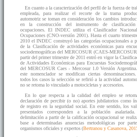
En cuanto a la caracterización del perfil de la fuerza de tr
empleada, para realizar el recorte de la trama produc
automotriz se toman en consideración los cambios introduc
en la construcción del instrumento de clasificació
ocupaciones. El INDEC utiliza el Clasificador Naciona
Ocupaciones (CNO-versión 2001). Hasta el cuarto trimestr
2010 el INDEC construyó las categorías ocupacionales a pa
de la Clasificación de actividades económicas para encue
sociodemográficas del MERCOSUR (CAES-MERCOSUR)
partir del primer trimestre de 2011 entró en vigor la Clasific
de Actividades Económicas para Encuestas Sociodemográf
del MERCOSUR Caes - Mercosur 1.0 Versión Argentina
este nomenclador se modifican ciertas denominaciones
todos los casos la selección se refirió a la actividad automo
no se retoma lo vinculado a motocicletas y accesorios.
En lo que respecta a la calidad del empleo se retom
declaración de percibir (o no) aportes jubilatorios como ín
de registro en la seguridad social. En este sentido, los val
presentados corresponden a la población asalariada
delimitación a partir de la calificación ocupacional se reali
base a determinadas anuencias metodológicas por part
organismos oficiales y expertos (
Bertranou y Casanova, 201