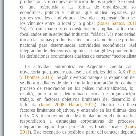
producción, y una nueva definición de los sujetos. Se consti
en una referencia a las formas de organización soc
económica, política y cultural que nuclea regiones, paí
grupos sociales e individuos, llevando a repensar cómo se
los vínculos entre lo local y lo global (
Sousa Santos, 201
35). En este marco, y en consideración ampliada a los estu
focalizados en la actividad industrial “clásica”, la notorieda
toman las tramas productivas tensiona a la noción de produc
nacional para determinadas actividades económicas. Así
integración de elementos tangibles e intangibles pone en ten
las definiciones económicas clásicas de carácter “sectorialista
La actividad automotriz en Argentina cuenta con
trayectoria que puede rastrearse a principios del s. XX (
Pic
y Thomas, 2015
). Según diversos trabajos la expansión de 
se dio a mediados de siglo con la incorporación de capitale
proceso de renovación en los países industrializados, lo 
resultó, junto a una determinada forma de organización
trabajo, en factores objetivos limitantes del desarrollo d
industria (
Ianni, 2008
;
Harari, 2015
). Dentro esta líne
factores limitantes objetivos, y entrando en las últimas déc
del s. XX, los movimientos de articulación en el entramado l
respondieron a estrategias corporativas de proceso
integración regional por parte de las filiales locales (
Guev
2011
). Este escenario es posible a partir del carácter depend