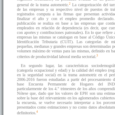
2
general de la trama automotriz.
La categorización del ta
de las empresas y su respectivo nivel de puestos de tra
registrados computa a las firmas que presentan activida
finalizar el año y con el empleo promedio declarado
publicación se realiza en base a las empresas que conti
empleados en relación de dependencia (es decir, que cue
con aportes y contribuciones patronales). En lo que refiere a
empresas las mismas se catalogan en base al Código Únic
Identificación Tributaria (CUIT). Las categorías de mi
pequeñas, medianas y grandes empresas son determinadas po
volumen máximo de ventas para las mismas, definido en ba
3
criterios de productividad laboral media sectorial.
En segundo lugar, las características sociodemográf
(categoría ocupacional y edad) y la calidad del empleo (regi
en la seguridad social) en la trama automotriz en el per
2006-2016 fueron estudiadas a partir del procesamiento d
base Encuesta Permanente de Hogares del IND
particularmente de los 4.° trimestres de los años comprendi
Nótese que, dado que los valores de EPH son una estima
sobre la base del relevamiento en los aglomerados cubiertos
la encuesta, se vuelve necesario interpretar a los porcent
presentados como estimaciones y no como datos absolutam
4
definitorios.