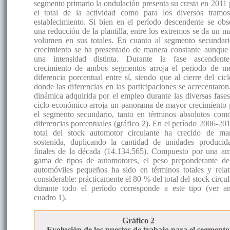
segmento primario la ondulación presenta su cresta en 2011 
el total de la actividad como para los diversos tramo
establecimiento. Si bien en el período descendente se obs
una reducción de la plantilla, entre los extremos se da un m
volumen en sus totales. En cuanto al segmento secundari
crecimiento se ha presentado de manera constante aunque
una intensidad distinta. Durante la fase ascendent
crecimiento de ambos segmentos arroja el periodo de m
diferencia porcentual entre sí, siendo que al cierre del cicl
donde las diferencias en las participaciones se acrecentaron
dinámica adquirida por el empleo durante las diversas fases
ciclo económico arroja un panorama de mayor crecimiento 
el segmento secundario, tanto en términos absolutos com
diferencias porcentuales (gráfico 2). En el período 2006-201
total del stock automotor circulante ha crecido de ma
sostenida, duplicando la cantidad de unidades producid
finales de la década (14.134.565). Compuesto por una am
gama de tipos de automotores, el peso preponderante de
automóviles pequeños ha sido en términos totales y relat
considerable: prácticamente el 80 % del total del stock circu
durante todo el período corresponde a este tipo (ver a
cuadro 1).
Gráfico 2
Evolución de los puestos de trabajo para el segmento