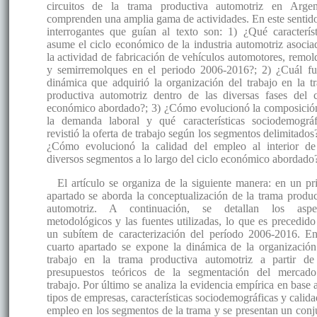
circuitos de la trama productiva automotriz en Argen
comprenden una amplia gama de actividades. En este sentido
interrogantes que guían al texto son: 1) ¿Qué característ
asume el ciclo económico de la industria automotriz asocia
la actividad de fabricación de vehículos automotores, remol
y semirremolques en el periodo 2006-2016?; 2) ¿Cuál fu
dinámica que adquirió la organización del trabajo en la t
productiva automotriz dentro de las diversas fases del c
económico abordado?; 3) ¿Cómo evolucionó la composició
la demanda laboral y qué características sociodemográf
revistió la oferta de trabajo según los segmentos delimitados
¿Cómo evolucionó la calidad del empleo al interior de
diversos segmentos a lo largo del ciclo económico abordado
El artículo se organiza de la siguiente manera: en un pr
apartado se aborda la conceptualización de la trama produc
automotriz. A continuación, se detallan los aspe
metodológicos y las fuentes utilizadas, lo que es precedido
un subítem de caracterización del período 2006-2016. E
cuarto apartado se expone la dinámica de la organización
trabajo en la trama productiva automotriz a partir de
presupuestos teóricos de la segmentación del mercad
trabajo. Por último se analiza la evidencia empírica en base 
tipos de empresas, características sociodemográficas y calida
empleo en los segmentos de la trama y se presentan un conj