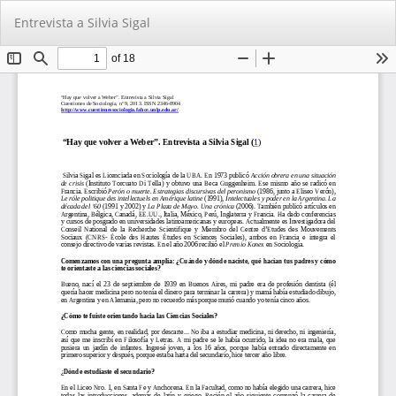
Volver
De
De
Entrevista a Silvia Sigal
a
PD
los
detalles
del
artículo