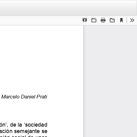
De
De
PD