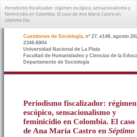
Volver
Periodismo fiscalizador: régimen escópico, sensacionalismo y
a
feminicidio en Colombia. El caso de Ana María Castro en
los
Séptimo Día
detalles
del
artículo