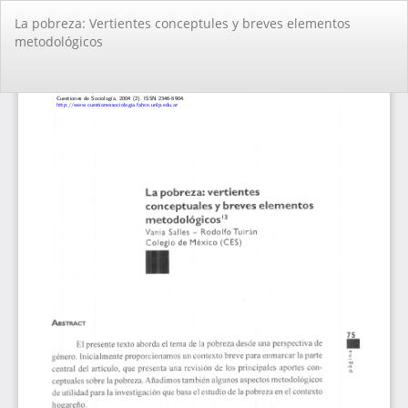
Volver
La pobreza: Vertientes conceptules y breves elementos
a
metodológicos
los
detalles
del
De
De
artículo
PD