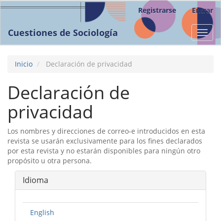
Navegación
Registrarse
Entrar
principal
Contenido
Cuestiones de Sociología
Toggl
principal
navig
Barra
lateral
Inicio
Declaración de privacidad
Declaración de
privacidad
Los nombres y direcciones de correo-e introducidos en esta
revista se usarán exclusivamente para los fines declarados
por esta revista y no estarán disponibles para ningún otro
propósito u otra persona.
Idioma
English