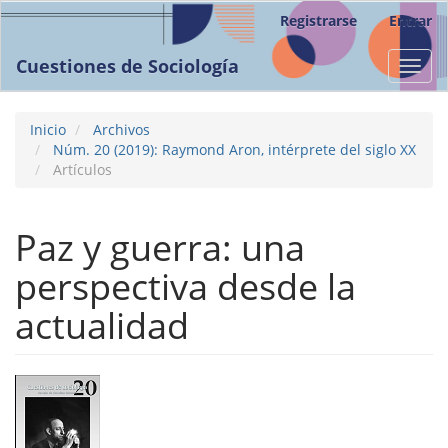
Navegación
Registrarse
Entrar
principal
Contenido
Cuestiones de Sociología
Toggl
principal
navig
Barra
lateral
Inicio
Archivos
Núm. 20 (2019): Raymond Aron, intérprete del siglo XX
Artículos
Paz y guerra: una
perspectiva desde la
actualidad
Barra
lateral