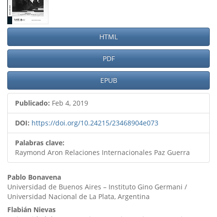
del
artículo
HTML
PDF
EPUB
Publicado:
Feb 4, 2019
DOI:
https://doi.org/10.24215/23468904e073
Palabras clave:
Raymond Aron Relaciones Internacionales Paz Guerra
Contenido
Pablo Bonavena
Universidad de Buenos Aires – Instituto Gino Germani /
principal
Universidad Nacional de La Plata, Argentina
del
Flabián Nievas