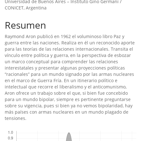
Universidad de Buenos Aires – Instituto Gino Germani /
artículo
CONICET, Argentina
Resumen
Raymond Aron publicó en 1962 el voluminoso libro Paz y
guerra entre las naciones. Realiza en él un reconocido aporte
para las teorí­as de las relaciones internacionales. Transita el
ví­nculo entre polí­tica y guerra, en la perspectiva de esbozar
un marco conceptual para comprender las relaciones
interestatales y presentar algunas proyecciones polí­ticas
“racionales” para un mundo signado por las armas nucleares
en el marco de Guerra Frí­a. En un itinerario polí­tico e
intelectual que recorre el liberalismo y el anticomunismo,
Aron ofrece un trabajo sobre el que, si bien fue concebido
para un mundo bipolar, siempre es pertinente preguntarse
sobre su vigencia, pues si bien ya no vemos bipolaridad, hay
más paí­ses con armas nucleares en un mundo plagado de
tensiones.
Descargas