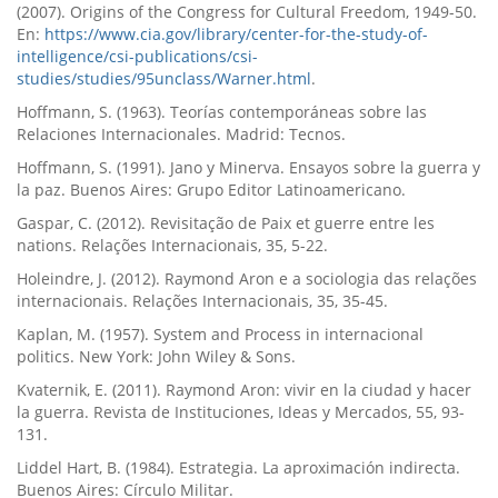
(2007). Origins of the Congress for Cultural Freedom, 1949-50.
En:
https://www.cia.gov/library/center-for-the-study-of-
intelligence/csi-publications/csi-
studies/studies/95unclass/Warner.html
.
Hoffmann, S. (1963). Teorí­as contemporáneas sobre las
Relaciones Internacionales. Madrid: Tecnos.
Hoffmann, S. (1991). Jano y Minerva. Ensayos sobre la guerra y
la paz. Buenos Aires: Grupo Editor Latinoamericano.
Gaspar, C. (2012). Revisitação de Paix et guerre entre les
nations. Relações Internacionais, 35, 5-22.
Holeindre, J. (2012). Raymond Aron e a sociologia das relações
internacionais. Relações Internacionais, 35, 35-45.
Kaplan, M. (1957). System and Process in internacional
politics. New York: John Wiley & Sons.
Kvaternik, E. (2011). Raymond Aron: vivir en la ciudad y hacer
la guerra. Revista de Instituciones, Ideas y Mercados, 55, 93-
131.
Liddel Hart, B. (1984). Estrategia. La aproximación indirecta.
Buenos Aires: Cí­rculo Militar.