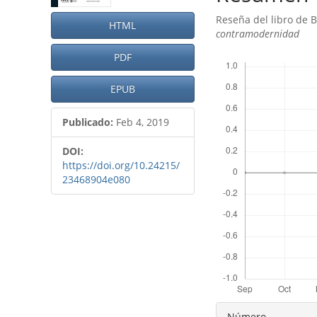
artículo
artículo
Reseña del libro de 
HTML
contramodernidad
PDF
Descargas
EPUB
Publicado:
Feb 4, 2019
DOI:
https://doi.org/10.24215/
23468904e080
Detalles
Número