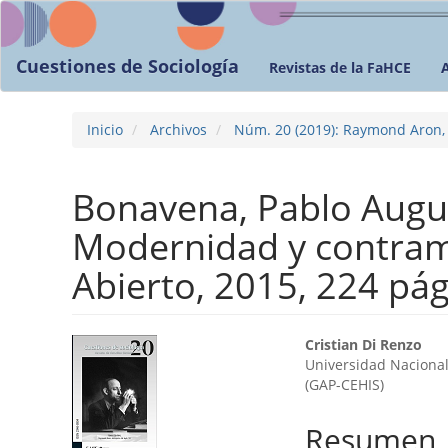
Navegación
principal
Contenido
Cuestiones de Sociología
Revistas de la FaHCE
principal
Barra
lateral
Inicio
Archivos
Núm. 20 (2019): Raymond Aron, i
Bonavena, Pablo Augus
Modernidad y contramo
Abierto, 2015, 224 pá
Barra
Contenid
Cristian Di Renzo
Universidad Nacional 
lateral
principal
(GAP-CEHIS)
del
del
Resumen