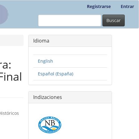
Registrarse
Entrar
Buscar
Idioma
ra:
English
inal
Español (España)
Indizaciones
Históricos