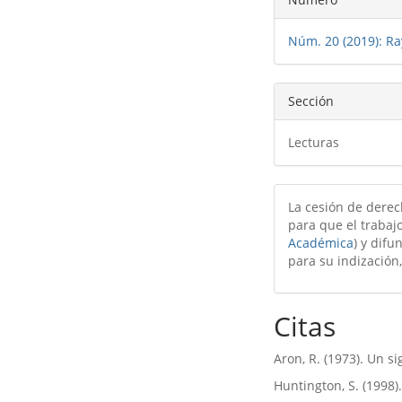
del
Núm. 20 (2019): Ra
artículo
Sección
Lecturas
La cesión de derec
para que el trabajo
Académica
) y difu
para su indización,
Citas
Aron, R. (1973). Un si
Huntington, S. (1998)