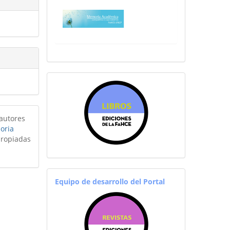
sitiosfahce
 autores
oria
propiadas
equiporevistas
Equipo de desarrollo del Portal