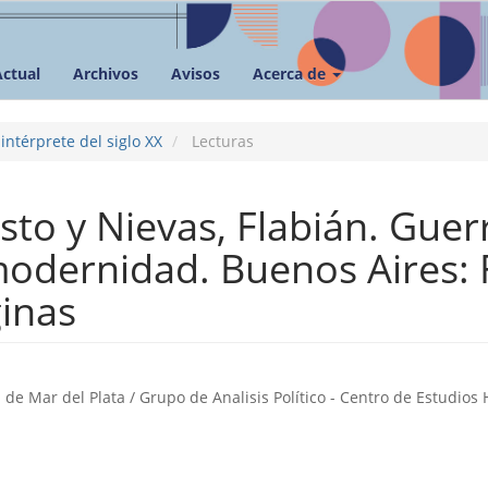
Actual
Archivos
Avisos
Acerca de
ntérprete del siglo XX
Lecturas
to y Nievas, Flabián. Guer
dernidad. Buenos Aires: F
ginas
o
de Mar del Plata / Grupo de Analisis Político - Centro de Estudios 