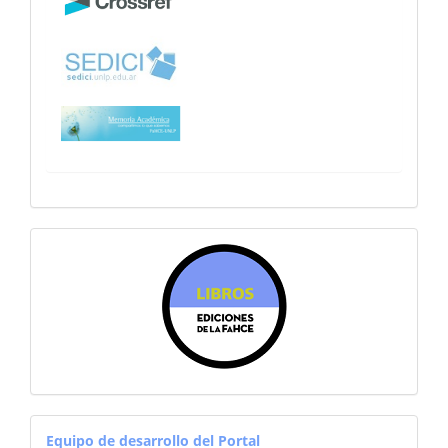
sitiosfahce
equiporevistas
Equipo de desarrollo del Portal