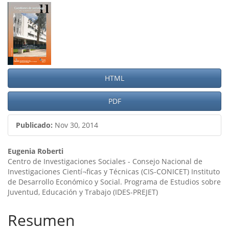
Barra
lateral
del
artículo
HTML
PDF
Publicado:
Nov 30, 2014
Contenido
Eugenia Roberti
Centro de Investigaciones Sociales - Consejo Nacional de
principal
Investigaciones Cientí¬ficas y Técnicas (CIS-CONICET) Instituto
de Desarrollo Económico y Social. Programa de Estudios sobre
del
Juventud, Educación y Trabajo (IDES-PREJET)
artículo
Resumen