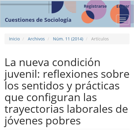
Navegación
Registrarse
Entrar
principal
Contenido
Cuestiones de Sociología
Toggl
principal
navig
Barra
lateral
Inicio
Archivos
Núm. 11 (2014)
Artículos
La nueva condición
juvenil: reflexiones sobre
los sentidos y prácticas
que configuran las
trayectorias laborales de
jóvenes pobres