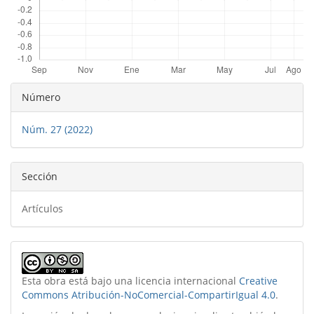
Detalles
Número
del
Núm. 27 (2022)
artículo
Sección
Artículos
Esta obra está bajo una licencia internacional
Creative
Commons Atribución-NoComercial-CompartirIgual 4.0
.