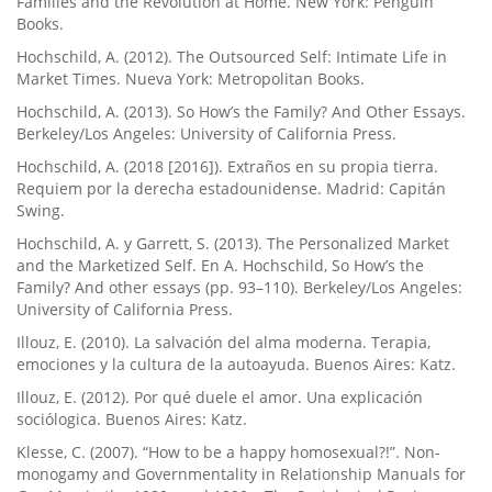
Families and the Revolution at Home. New York: Penguin
Books.
Hochschild, A. (2012). The Outsourced Self: Intimate Life in
Market Times. Nueva York: Metropolitan Books.
Hochschild, A. (2013). So How’s the Family? And Other Essays.
Berkeley/Los Angeles: University of California Press.
Hochschild, A. (2018 [2016]). Extraños en su propia tierra.
Requiem por la derecha estadounidense. Madrid: Capitán
Swing.
Hochschild, A. y Garrett, S. (2013). The Personalized Market
and the Marketized Self. En A. Hochschild, So How’s the
Family? And other essays (pp. 93–110). Berkeley/Los Angeles:
University of California Press.
Illouz, E. (2010). La salvación del alma moderna. Terapia,
emociones y la cultura de la autoayuda. Buenos Aires: Katz.
Illouz, E. (2012). Por qué duele el amor. Una explicación
sociólogica. Buenos Aires: Katz.
Klesse, C. (2007). “How to be a happy homosexual?!”. Non-
monogamy and Governmentality in Relationship Manuals for