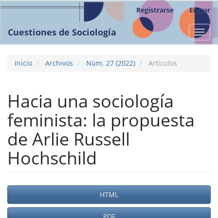
Navegación
Registrarse
Entrar
principal
Contenido
Cuestiones de Sociología
Toggl
principal
navig
Barra
lateral
Inicio
Archivos
Núm. 27 (2022)
Artículos
Hacia una sociología
feminista: la propuesta
de Arlie Russell
Hochschild
Barra
HTML
lateral
PDF