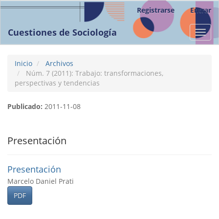
Navegación
Registrarse
Entrar
principal
Contenido
Cuestiones de Sociología
Toggl
principal
navig
Barra
lateral
Inicio
Archivos
Núm. 7 (2011): Trabajo: transformaciones,
perspectivas y tendencias
Publicado:
2011-11-08
Presentación
Presentación
Marcelo Daniel Prati
PDF