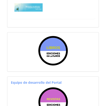
sitiosfahce
equiporevistas
Equipo de desarrollo del Portal