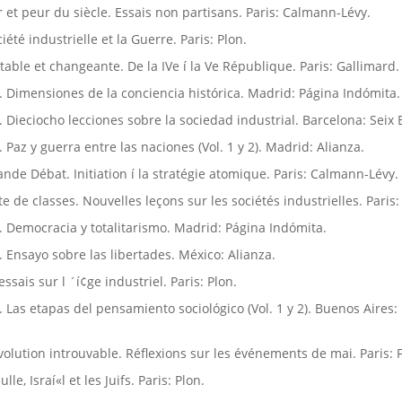
ir et peur du siècle. Essais non partisans. Paris: Calmann-Lévy.
iété industrielle et la Guerre. Paris: Plon.
table et changeante. De la IVe í la Ve République. Paris: Gallimard.
]. Dimensiones de la conciencia histórica. Madrid: Página Indómita.
. Dieciocho lecciones sobre la sociedad industrial. Barcelona: Seix 
. Paz y guerra entre las naciones (Vol. 1 y 2). Madrid: Alianza.
ande Débat. Initiation í la stratégie atomique. Paris: Calmann-Lévy.
tte de classes. Nouvelles leçons sur les sociétés industrielles. Paris
]. Democracia y totalitarismo. Madrid: Página Indómita.
. Ensayo sobre las libertades. México: Alianza.
essais sur l ´í¢ge industriel. Paris: Plon.
]. Las etapas del pensamiento sociológico (Vol. 1 y 2). Buenos Aires:
évolution introuvable. Réflexions sur les événements de mai. Paris: 
lle, Israí«l et les Juifs. Paris: Plon.