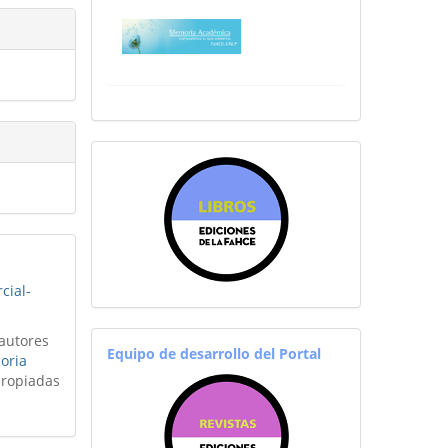
sitiosfahce
cial-
 autores
equiporevistas
Equipo de desarrollo del Portal
oria
propiadas