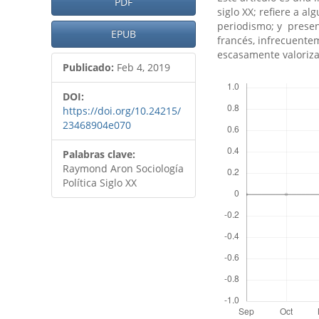
PDF
siglo XX; refiere a al
periodismo; y present
EPUB
francés, infrecuente
escasamente valoriza
Publicado:
Feb 4, 2019
Descargas
DOI:
https://doi.org/10.24215/
23468904e070
Palabras clave:
Raymond Aron Sociología
Política Siglo XX