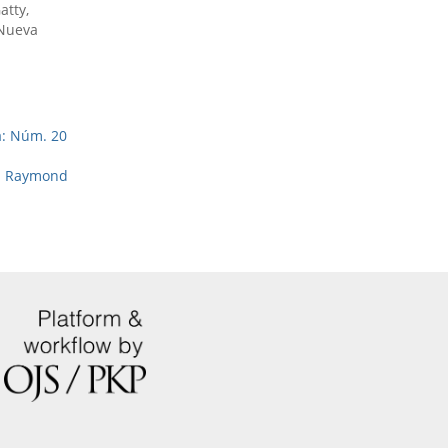
atty,
 Nueva
a: Núm. 20
): Raymond