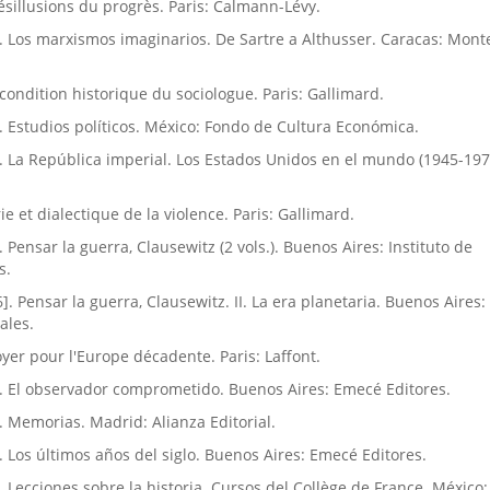
Désillusions du progrès. Paris: Calmann-Lévy.
]. Los marxismos imaginarios. De Sartre a Althusser. Caracas: Monte
 condition historique du sociologue. Paris: Gallimard.
]. Estudios polí­ticos. México: Fondo de Cultura Económica.
]. La República imperial. Los Estados Unidos en el mundo (1945-197
rie et dialectique de la violence. Paris: Gallimard.
. Pensar la guerra, Clausewitz (2 vols.). Buenos Aires: Instituto de
s.
]. Pensar la guerra, Clausewitz. II. La era planetaria. Buenos Aires: 
ales.
oyer pour l'Europe décadente. Paris: Laffont.
1]. El observador comprometido. Buenos Aires: Emecé Editores.
]. Memorias. Madrid: Alianza Editorial.
]. Los últimos años del siglo. Buenos Aires: Emecé Editores.
]. Lecciones sobre la historia. Cursos del Collège de France. México