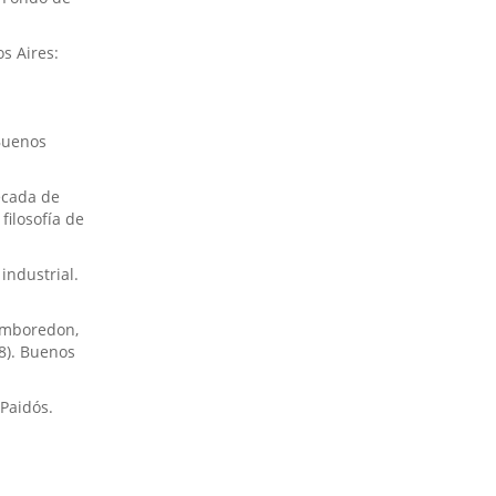
os Aires:
 Buenos
década de
ilosofí­a de
industrial.
hamboredon,
58). Buenos
 Paidós.