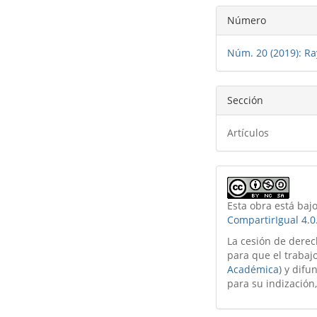
Detalles
Número
del
Núm. 20 (2019): Ra
artículo
Sección
Artículos
Esta obra está baj
CompartirIgual 4.0
La cesión de derec
para que el trabajo
Académica
) y difu
para su indización,