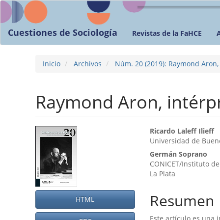
Navegación
principal
Contenido
Cuestiones de Sociología
Revistas de la FaHCE
principal
Barra
lateral
Inicio
Archivos
Núm. 20 (2019): Raymond Aron, i
Raymond Aron, intérpr
Barra
Contenid
Ricardo Laleﬀ Ilieﬀ
Universidad de Bueno
lateral
principal
Germán Soprano
del
del
CONICET/Instituto de
La Plata
artículo
artículo
Resumen
HTML
Este artí­culo es una