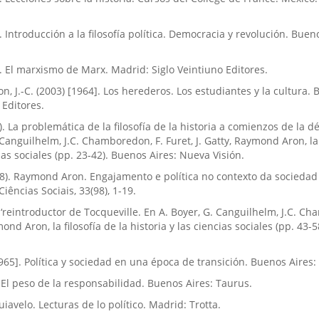
. Introducción a la filosofí­a polí­tica. Democracia y revolución. Buen
]. El marxismo de Marx. Madrid: Siglo Veintiuno Editores.
on, J.-C. (2003) [1964]. Los herederos. Los estudiantes y la cultura.
 Editores.
. La problemática de la filosofí­a de la historia a comienzos de la 
Canguilhelm, J.C. Chamboredon, F. Furet, J. Gatty, Raymond Aron, la f
cias sociales (pp. 23-42). Buenos Aires: Nueva Visión.
018). Raymond Aron. Engajamento e polí­tica no contexto da sociedad 
Ciências Sociais, 33(98), 1-19.
n, ‘reintroductor de Tocqueville. En A. Boyer, G. Canguilhelm, J.C. C
mond Aron, la filosofí­a de la historia y las ciencias sociales (pp. 43-
965]. Polí­tica y sociedad en una época de transición. Buenos Aires:
]. El peso de la responsabilidad. Buenos Aires: Taurus.
uiavelo. Lecturas de lo polí­tico. Madrid: Trotta.