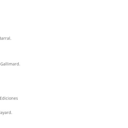
Barral.
: Gallimard.
 Ediciones
Fayard.