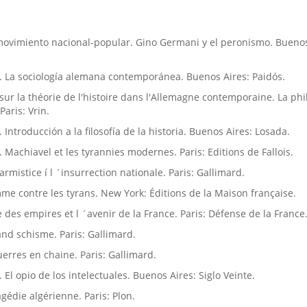
l movimiento nacional-popular. Gino Germani y el peronismo. Buenos
]. La sociologí­a alemana contemporánea. Buenos Aires: Paidós.
i sur la théorie de l'histoire dans l'Allemagne contemporaine. La ph
Paris: Vrin.
. Introducción a la filosofí­a de la historia. Buenos Aires: Losada.
. Machiavel et les tyrannies modernes. Paris: Editions de Fallois.
´armistice í l ´insurrection nationale. Paris: Gallimard.
mme contre les tyrans. New York: Éditions de la Maison française.
ge des empires et l ´avenir de la France. Paris: Défense de la France
rand schisme. Paris: Gallimard.
uerres en chaine. Paris: Gallimard.
. El opio de los intelectuales. Buenos Aires: Siglo Veinte.
agédie algérienne. Paris: Plon.