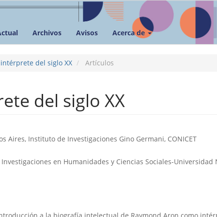
Actual
Archivos
Avisos
Acerca de
ntérprete del siglo XX
Artículos
ete del siglo XX
o
s Aires, Instituto de Investigaciones Gino Germani, CONICET
 Investigaciones en Humanidades y Ciencias Sociales-Universidad 
 introducción a la biografí­a intelectual de Raymond Aron como intér