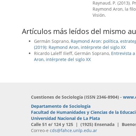
Raynaud, P. (2013). Pr
Raymond Aron, la filos
Visión.
Artículos más leídos del mismo au
Germán Soprano,
Raymond Aron: polí­tica, estrat
(2019): Raymond Aron, intérprete del siglo XX
Ricardo Laleff Ilieff, Germán Soprano,
Entrevista a
Aron, intérprete del siglo XX
Cuestiones de Sociología (ISSN 2346-8904) -
www.c
Departamento de Sociología
Facultad de Humanidades y Ciencias de la Educac
Universidad Nacional de La Plata
Calle 51 e/ 124 y 125 | (1925) Ensenada | Bueno
Correo-e
cds@fahce.unlp.edu.ar