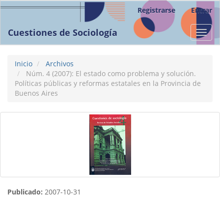
Navegación
Registrarse
Entrar
principal
Contenido
Cuestiones de Sociología
Toggl
principal
navig
Barra
lateral
Inicio
Archivos
Núm. 4 (2007): El estado como problema y solución.
Polí­ticas públicas y reformas estatales en la Provincia de
Buenos Aires
Publicado:
2007-10-31