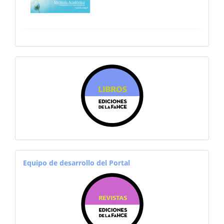
sitiosfahce
equiporevistas
Equipo de desarrollo del Portal